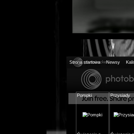
Strona startowa
Newsy
Kali
Pompki
Przysiady