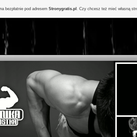
ona bezpłatnie pod adresem
Stronygratis.pl
. Czy chcesz też mieć własną st