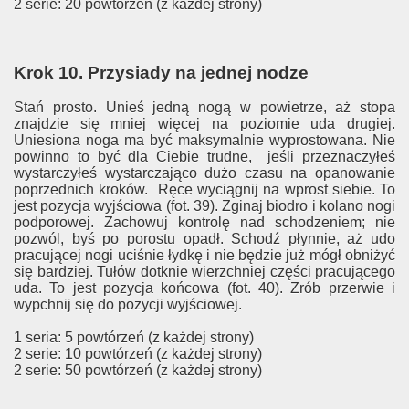
2 serie: 20 powtórzeń (z każdej strony)
Krok 10. Przysiady na jednej nodze
Stań prosto. Unieś jedną nogą w powietrze, aż stopa
znajdzie się mniej więcej na poziomie uda drugiej.
Uniesiona noga ma być maksymalnie wyprostowana. Nie
powinno to być dla Ciebie trudne, jeśli przeznaczyłeś
wystarczyłeś wystarczająco dużo czasu na opanowanie
poprzednich kroków. Ręce wyciągnij na wprost siebie. To
jest pozycja wyjściowa (fot. 39). Zginaj biodro i kolano nogi
podporowej. Zachowuj kontrolę nad schodzeniem; nie
pozwól, byś po porostu opadł. Schodź płynnie, aż udo
pracującej nogi uciśnie łydkę i nie będzie już mógł obniżyć
się bardziej. Tułów dotknie wierzchniej części pracującego
uda. To jest pozycja końcowa (fot. 40). Zrób przerwie i
wypchnij się do pozycji wyjściowej.
1 seria: 5 powtórzeń (z każdej strony)
2 serie: 10 powtórzeń (z każdej strony)
2 serie: 50 powtórzeń (z każdej strony)