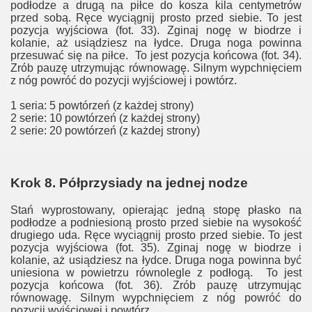
podłodze a drugą na piłce do kosza kila centymetrów
przed sobą. Ręce wyciągnij prosto przed siebie. To jest
pozycja wyjściowa (fot. 33). Zginaj nogę w biodrze i
kolanie, aż usiądziesz na łydce. Druga noga powinna
przesuwać się na piłce. To jest pozycja końcowa (fot. 34).
Zrób pauzę utrzymując równowagę. Silnym wypchnięciem
z nóg powróć do pozycji wyjściowej i powtórz.
1 seria: 5 powtórzeń (z każdej strony)
2 serie: 10 powtórzeń (z każdej strony)
2 serie: 20 powtórzeń (z każdej strony)
Krok 8. Półprzysiady na jednej nodze
Stań wyprostowany, opierając jedną stopę płasko na
podłodze a podniesioną prosto przed siebie na wysokość
drugiego uda. Ręce wyciągnij prosto przed siebie. To jest
pozycja wyjściowa (fot. 35). Zginaj nogę w biodrze i
kolanie, aż usiądziesz na łydce. Druga noga powinna być
uniesiona w powietrzu równolegle z podłogą. To jest
pozycja końcowa (fot. 36). Zrób pauzę utrzymując
równowagę. Silnym wypchnięciem z nóg powróć do
pozycji wyjściowej i powtórz.