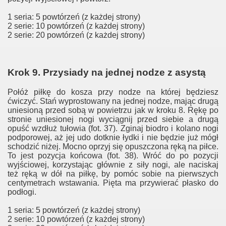
1 seria: 5 powtórzeń (z każdej strony)
2 serie: 10 powtórzeń (z każdej strony)
2 serie: 20 powtórzeń (z każdej strony)
Krok 9. Przysiady na jednej nodze z asystą
Połóż piłkę do kosza przy nodze na której będziesz
ćwiczyć. Stań wyprostowany na jednej nodze, mając drugą
uniesioną przed sobą w powietrzu jak w kroku 8. Rękę po
stronie uniesionej nogi wyciągnij przed siebie a drugą
opuść wzdłuż tułowia (fot. 37). Zginaj biodro i kolano nogi
podporowej, aż jej udo dotknie łydki i nie będzie już mógł
schodzić niżej. Mocno oprzyj się opuszczona ręką na piłce.
To jest pozycja końcowa (fot. 38). Wróć do po pozycji
wyjściowej, korzystając głównie z siły nogi, ale naciskaj
też ręką w dół na piłkę, by pomóc sobie na pierwszych
centymetrach wstawania. Pięta ma przywierać płasko do
podłogi.
1 seria: 5 powtórzeń (z każdej strony)
2 serie: 10 powtórzeń (z każdej strony)