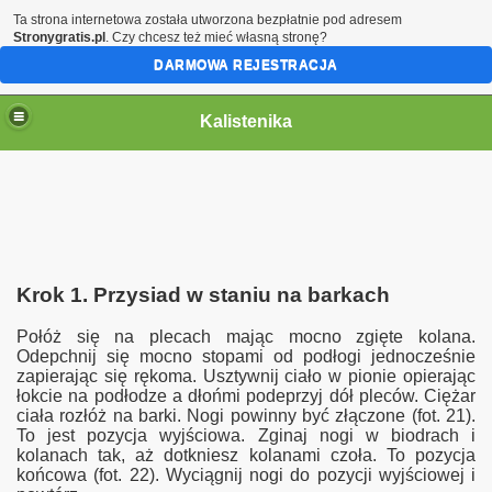
Ta strona internetowa została utworzona bezpłatnie pod adresem
Stronygratis.pl
. Czy chcesz też mieć własną stronę?
DARMOWA REJESTRACJA
Kalistenika
Krok 1. Przysiad w staniu na barkach
Połóż się na plecach mając mocno zgięte kolana.
Odepchnij się mocno stopami od podłogi jednocześnie
zapierając się rękoma. Usztywnij ciało w pionie opierając
łokcie na podłodze a dłońmi podeprzyj dół pleców. Ciężar
ciała rozłóż na barki. Nogi powinny być złączone (fot. 21).
To jest pozycja wyjściowa. Zginaj nogi w biodrach i
kolanach tak, aż dotkniesz kolanami czoła. To pozycja
końcowa (fot. 22). Wyciągnij nogi do pozycji wyjściowej i