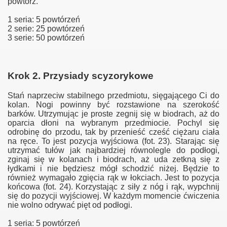
powtórz.
1 seria: 5 powtórzeń
2 serie: 25 powtórzeń
3 serie: 50 powtórzeń
Krok 2. Przysiady scyzorykowe
Stań naprzeciw stabilnego przedmiotu, sięgającego Ci do
kolan. Nogi powinny być rozstawione na szerokość
barków. Utrzymując je proste zegnij się w biodrach, aż do
oparcia dłoni na wybranym przedmiocie. Pochyl się
odrobinę do przodu, tak by przenieść cześć ciężaru ciała
na ręce. To jest pozycja wyjściowa (fot. 23). Starając się
utrzymać tułów jak najbardziej równolegle do podłogi,
zginaj się w kolanach i biodrach, aż uda zetkną się z
łydkami i nie będziesz mógł schodzić niżej. Będzie to
również wymagało zgięcia rąk w łokciach. Jest to pozycja
końcowa (fot. 24). Korzystając z siły z nóg i rąk, wypchnij
się do pozycji wyjściowej. W każdym momencie ćwiczenia
nie wolno odrywać pięt od podłogi.
1 seria: 5 powtórzeń